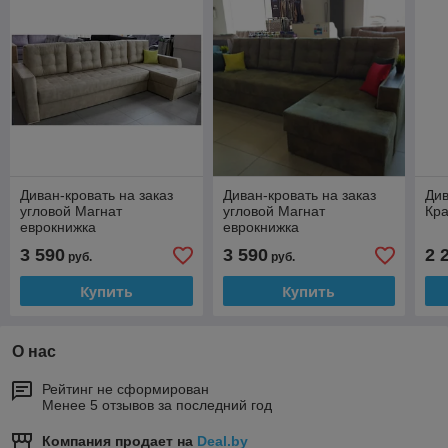
Диван-кровать на заказ
Диван-кровать на заказ
Див
угловой Магнат
угловой Магнат
Кра
еврокнижка
еврокнижка
3 590
3 590
2 
руб.
руб.
Купить
Купить
О нас
Рейтинг не сформирован
Менее 5 отзывов за последний год
Компания продает на
Deal.by