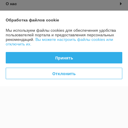
О нас
Контакты
Обработка файлов cookie
Мы используем файлы cookies для обеспечения удобства
Доставка и оплата
пользователей портала и предоставления персональных
рекомендаций.
Вы можете настроить файлы cookies или
отключить их.
График работы
Принять
Полная версия сайта
Политика обработки cookies
Отклонить
Сайт создан на платформе Deal.by
Информация для покупателя