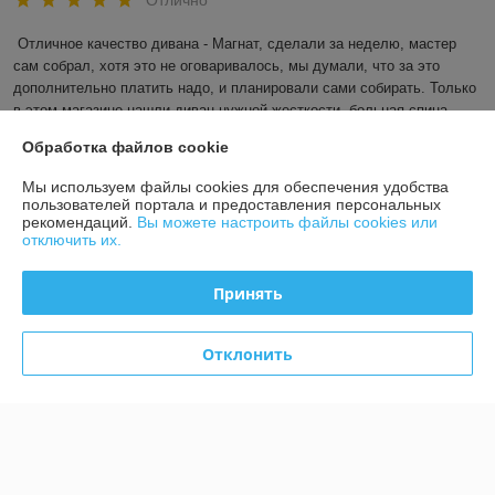
Отлично
Отличное качество дивана - Магнат, сделали за неделю, мастер 
сам собрал, хотя это не оговаривалось, мы думали, что за это 
дополнительно платить надо, и планировали сами собирать. Только 
в этом магазине нашли диван нужной жесткости, больная спина 
(поясница болела 2 месяца, на лекарствах) прошла за 2 ночи! 
Обработка файлов cookie
Спасибо огромное! еще покрывала закажем :)
Мы используем файлы cookies для обеспечения удобства
Показать все отзывы
пользователей портала и предоставления персональных
рекомендаций.
Вы можете настроить файлы cookies или
отключить их.
О нас
Принять
Контакты
Отклонить
Доставка и оплата
График работы
Полная версия сайта